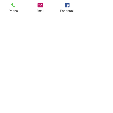
hivernale 1993.
En 2002, l’association fédère
Phone
Email
Facebook
avec le SAMU social de Paris,
devenant le premier SAMU
social du Département de
Seine-Maritime.