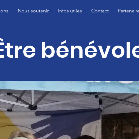
ions
Nous soutenir
Infos utiles
Contact
Partenair
Être bénévol